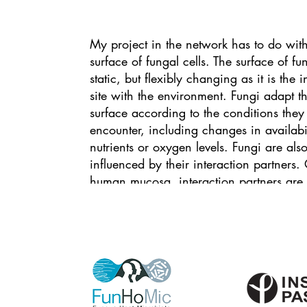
My project in the network has to do with
surface of fungal cells. The surface of fun
static, but flexibly changing as it is the i
site with the environment. Fungi adapt th
surface according to the conditions they
encounter, including changes in availabil
nutrients or oxygen levels. Fungi are als
influenced by their interaction partners.
human mucosa, interaction partners are 
members of the microbiota like bacteria,
as human cells. Interaction between fung
and other cells usually happens via the
recognition of special structures on their
Human immune cells, for example, can
recognize fungal invaders by specific m
the fungal surface. During infection, fung