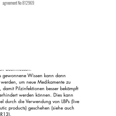
agreement No 812969
kann der Pilz aber versuchen, die
, die ihn verraten, zu verstecken und so
r zu werden. Darmbakterien wiederum
ere Strukturen auf der Pilzoberfläche
 so dafür sorgen, dass der Pilz
eibt. All diese Interaktionen müssen
er verstanden werden. Daher werde ich
läche verschiedener Candida albicans
alysieren und untersuchen, wie
de in der Oberfläche des Pilzes diese
nen beeinflussen.
s gewonnene Wissen kann dann
 werden, um neue Medikamente zu
, damit Pilzinfektionen besser bekämpft
verhindert werden können. Dies kann
el durch die Verwendung von LBPs (live
utic products) geschehen (siehe auch
R13).