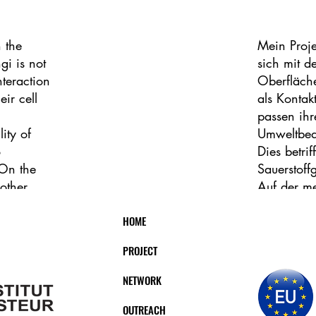
 the
Mein Proje
gi is not
sich mit d
nteraction
Oberfläche
eir cell
als Kontak
passen ihr
ity of
Umweltbed
o
Dies betri
 On the
Sauerstoff
other
Auf der me
 as well
Interaktio
al cells
HOME
Zellen, so
Mikroflora
PROJECT
 surfaces.
anderen Ze
Erkennung 
NETWORK
arkers on
Zelloberf
i try to
so pilzlic
OUTREACH