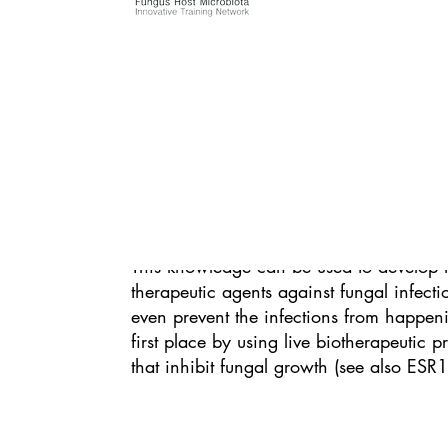
cover these markers and thus become inv
the immune system. Gut bacteria might b
other structures on the fungal surface an
influence the fungus, e.g. keep it from b
harmful to the human host. All these inte
have yet to be better understood, which 
will have a look at the fungal surface of
Candida albicans strains and analyse 
variation in the fungal surface influences
interactions.
This knowledge can be used to develop
therapeutic agents against fungal infecti
even prevent the infections from happeni
first place by using live biotherapeutic p
that inhibit fungal growth (see also ESR