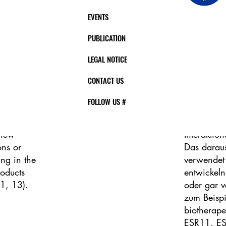
isible to
Infektion 
EVENTS
ind to
Strukturen
d thus
unsichtba
PUBLICATION
eing
können and
ractions
binden und
LEGAL NOTICE
is why I
harmlos bl
CONTACT US
 various
noch bess
how
die Oberf
FOLLOW US #
 these
Stämme an
Unterschie
 new
Interaktio
ons or
Das darau
ng in the
verwendet
roducts
entwickeln
11, 13).
oder gar 
zum Beispi
biotherape
ESR11, ES