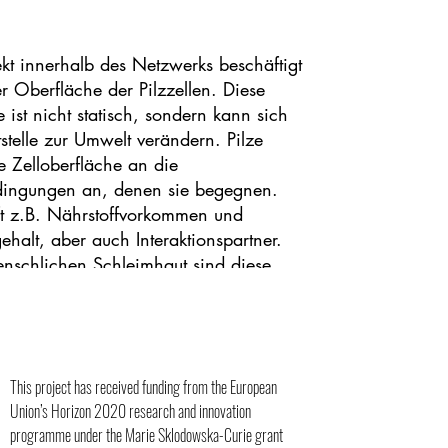
kt innerhalb des Netzwerks beschäftigt
er Oberfläche der Pilzzellen. Diese
 ist nicht statisch, sondern kann sich
tstelle zur Umwelt verändern. Pilze
e Zelloberfläche an die
ingungen an, denen sie begegnen.
fft z.B. Nährstoffvorkommen und
gehalt, aber auch Interaktionspartner.
nschlichen Schleimhaut sind diese
nspartner nicht nur die menschlichen
ndern auch andere Mitglieder der
. Interaktionen zwischen Pilzzellen und
llen geschieht normalerweise über die
This project has received funding from the European
bestimmter Strukturen auf der
Union’s Horizon 2020 research and innovation
läche. Menschliche Immunzellen können
programme under the Marie Sklodowska-Curie grant
he Invasoren erkennen. Während einer